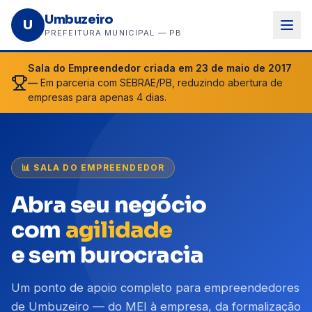
Umbuzeiro
U
PREFEITURA MUNICIPAL — PB
Sala do Empreendedor criada em 23 de maio de 2017
—
Em parceria com SEBRAE/PB, reduzindo abertura de
empresas para apenas 4 dias.
📊 SALA DO EMPREENDEDOR
Abra seu negócio
com
agilidade
e sem burocracia
Um ponto de apoio completo para empreendedores
de Umbuzeiro — do MEI à empresa, da formalização